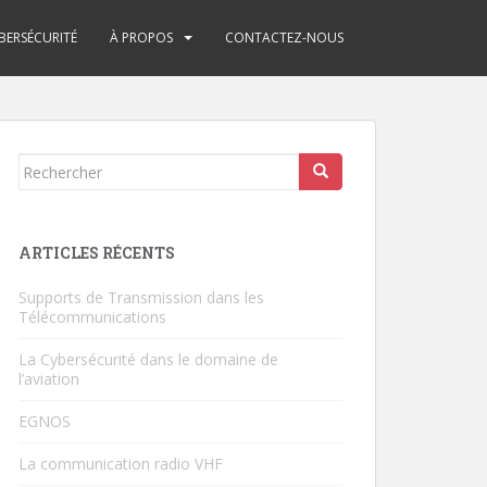
BERSÉCURITÉ
À PROPOS
CONTACTEZ-NOUS
Rechercher...
ARTICLES RÉCENTS
Supports de Transmission dans les
Télécommunications
La Cybersécurité dans le domaine de
l’aviation
EGNOS
La communication radio VHF