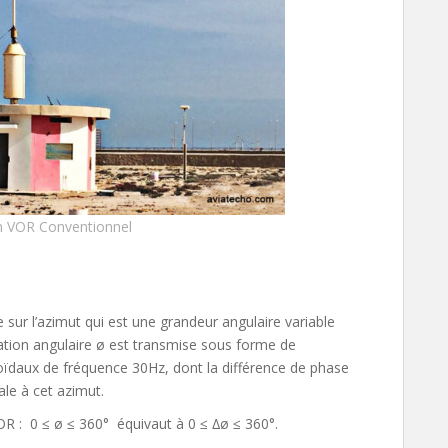
n VOR Conventionnel
sur l’azimut qui est une grandeur angulaire variable
mation angulaire ø est transmise sous forme de
oïdaux de fréquence 30Hz, dont la différence de phase
le à cet azimut.
VOR : 0 ≤ ø ≤ 360° équivaut à 0 ≤ ∆ø ≤ 360°.