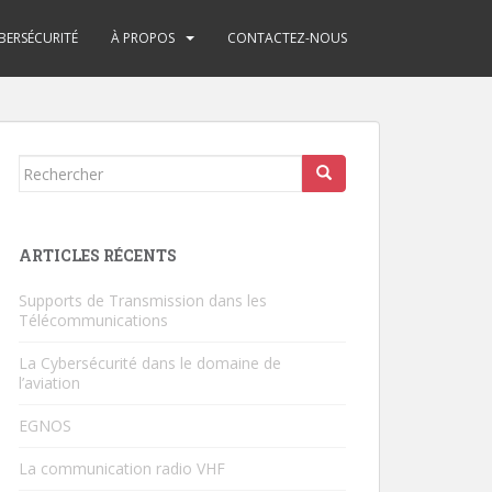
BERSÉCURITÉ
À PROPOS
CONTACTEZ-NOUS
Rechercher...
ARTICLES RÉCENTS
Supports de Transmission dans les
Télécommunications
La Cybersécurité dans le domaine de
l’aviation
EGNOS
La communication radio VHF